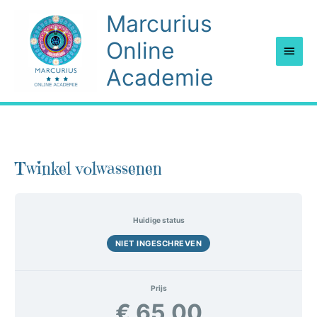
Ga
Marcurius
naar
de
Online
Hoof
inhoud
Academie
Twinkel volwassenen
Huidige status
NIET INGESCHREVEN
Prijs
€ 65,00